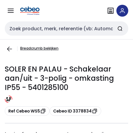
Overslaan
Overslaan
naar
naar
navigatie
inhoud
Zoekveld invoer
Breadcrumb bekijken
SOLER EN PALAU - Schakelaar
aan/uit - 3-polig - omkasting
IP55 - 5401285100
Kopiëren
Kopiëren
Ref Cebeo WS5
Cebeo ID 3378834