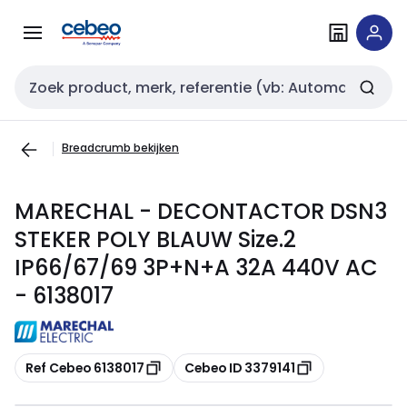
Overslaan
Overslaan
naar
naar
navigatie
inhoud
Zoekveld invoer
Breadcrumb bekijken
MARECHAL - DECONTACTOR DSN3
STEKER POLY BLAUW Size.2
IP66/67/69 3P+N+A 32A 440V AC
- 6138017
Kopiëren
Kopiëren
Ref Cebeo 6138017
Cebeo ID 3379141