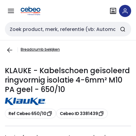
Overslaan
Overslaan
naar
naar
navigatie
inhoud
Zoekveld invoer
Breadcrumb bekijken
KLAUKE - Kabelschoen geïsoleerd
ringvormig isolatie 4-6mm² M10
PA geel - 650/10
Kopiëren
Kopiëren
Ref Cebeo 650/10
Cebeo ID 3381439