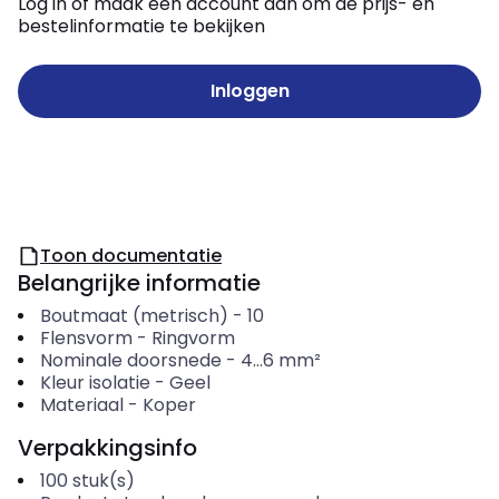
Log in of maak een account aan om de prijs- en
bestelinformatie te bekijken
Inloggen
Toon documentatie
Belangrijke informatie
Boutmaat (metrisch)
-
10
Flensvorm
-
Ringvorm
Nominale doorsnede
-
4...6
mm²
Kleur isolatie
-
Geel
Materiaal
-
Koper
Verpakkingsinfo
100
stuk(s)