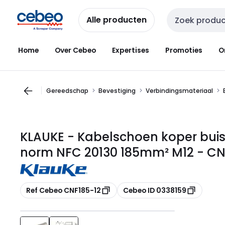
Overslaan
Overslaan
naar
naar
Alle producten
Zoekveld invoer
navigatie
inhoud
Home
Over Cebeo
Expertises
Promoties
O
Gereedschap
Bevestiging
Verbindingsmateriaal
KLAUKE - Kabelschoen koper bui
norm NFC 20130 185mm² M12 - CN
Kopiëren
Kopiëren
Ref Cebeo CNF185-12
Cebeo ID 0338159