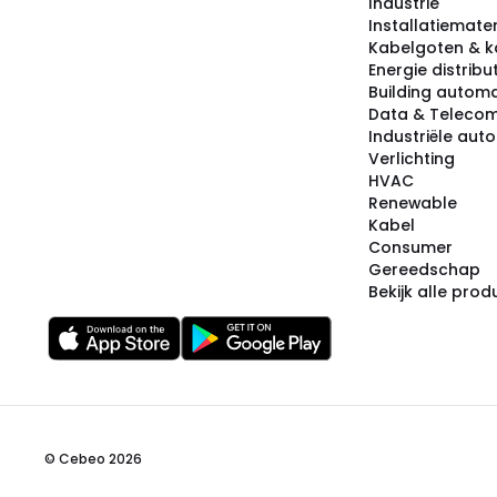
Industrie
Installatiemater
Kabelgoten & k
Energie distribu
Building automa
Data & Teleco
Industriële aut
Verlichting
HVAC
Renewable
Kabel
Consumer
Gereedschap
Bekijk alle pro
© Cebeo 2026