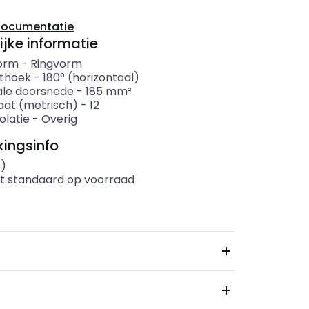
documentatie
ijke informatie
orm
-
Ringvorm
ithoek
-
180° (horizontaal)
le doorsnede
-
185
mm²
at (metrisch)
-
12
solatie
-
Overig
ingsinfo
s)
t standaard op voorraad