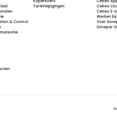
Koperkoers
Cebeo Ap
iaal
Tariefwijzigingen
Cebeo Cl
analen
Cebeo E-
tie
Werken bi
tion & Control
Over Sone
m
Sonepar 
omatisatie
ducten
Pr