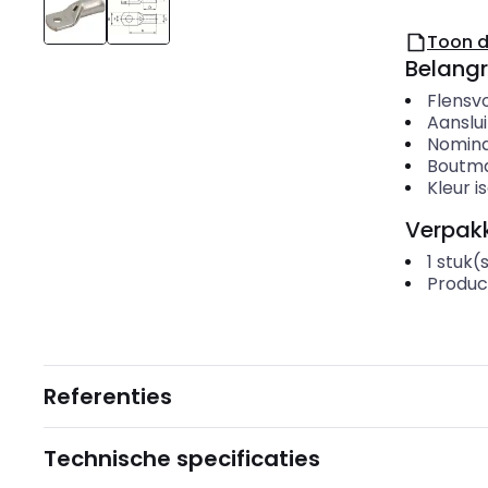
Toon 
Belangr
Flensv
Aanslu
Nomina
Boutma
Kleur i
Verpakk
1
stuk(
Produc
Referenties
Technische specificaties