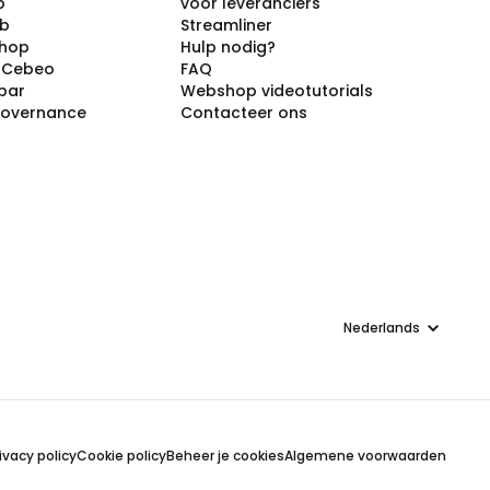
p
voor leveranciers
ub
Streamliner
shop
Hulp nodig?
j Cebeo
FAQ
par
Webshop videotutorials
Governance
Contacteer ons
Taal
ivacy policy
Cookie policy
Beheer je cookies
Algemene voorwaarden