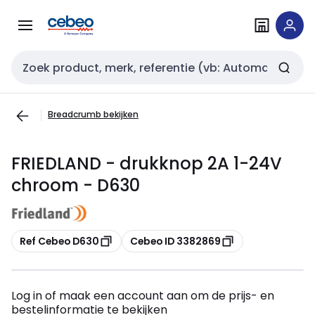
Overslaan
Overslaan
naar
naar
navigatie
inhoud
Zoekveld invoer
Breadcrumb bekijken
FRIEDLAND - drukknop 2A 1-24V
chroom - D630
Kopiëren
Kopiëren
Ref Cebeo D630
Cebeo ID 3382869
Log in of maak een account aan om de prijs- en
bestelinformatie te bekijken