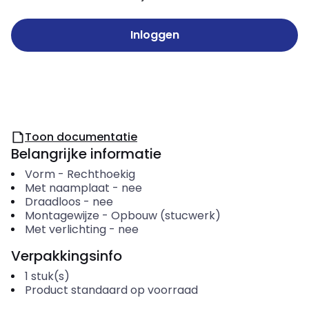
Inloggen
Toon documentatie
Belangrijke informatie
Vorm
-
Rechthoekig
Met naamplaat
-
nee
Draadloos
-
nee
Montagewijze
-
Opbouw (stucwerk)
Met verlichting
-
nee
Verpakkingsinfo
1
stuk(s)
Product standaard op voorraad