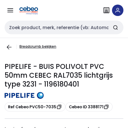
Overslaan
Overslaan
naar
naar
navigatie
inhoud
Zoekveld invoer
Breadcrumb bekijken
PIPELIFE - BUIS POLIVOLT PVC
50mm CEBEC RAL7035 lichtgrijs
type 3231 - 1196180401
Kopiëren
Kopiëren
Ref Cebeo PVC50-7035
Cebeo ID 3388171