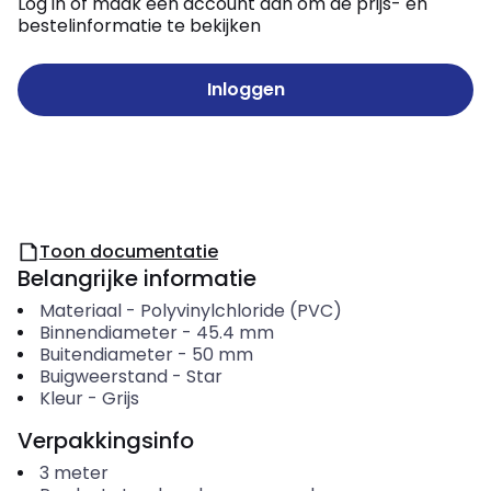
Log in of maak een account aan om de prijs- en
bestelinformatie te bekijken
Inloggen
Toon documentatie
Belangrijke informatie
Materiaal
-
Polyvinylchloride (PVC)
Binnendiameter
-
45.4
mm
Buitendiameter
-
50
mm
Buigweerstand
-
Star
Kleur
-
Grijs
Verpakkingsinfo
3
meter