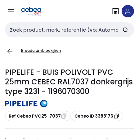
Overslaan
Overslaan
naar
naar
navigatie
inhoud
Zoekveld invoer
Breadcrumb bekijken
PIPELIFE - BUIS POLIVOLT PVC
25mm CEBEC RAL7037 donkergrijs
type 3231 - 1196070300
Kopiëren
Kopiëren
Ref Cebeo PVC25-7037
Cebeo ID 3388176