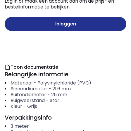
Log in of maak een account aan om de prijs- en
bestelinformatie te bekijken
Inloggen
Toon documentatie
Belangrijke informatie
Materiaal
-
Polyvinylchloride (PVC)
Binnendiameter
-
21.6
mm
Buitendiameter
-
25
mm
Buigweerstand
-
Star
Kleur
-
Grijs
Verpakkingsinfo
3
meter