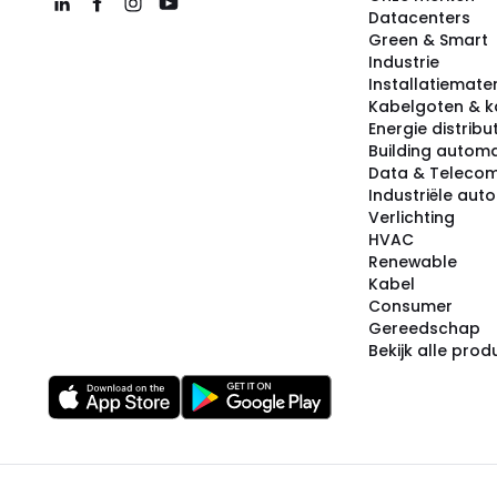
Datacenters
Green & Smart
Industrie
Installatiemater
Kabelgoten & k
Energie distribu
Building automa
Data & Teleco
Industriële aut
Verlichting
HVAC
Renewable
Kabel
Consumer
Gereedschap
Bekijk alle pro