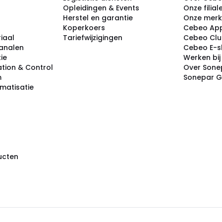
Opleidingen & Events
Onze filial
Herstel en garantie
Onze mer
Koperkoers
Cebeo Ap
iaal
Tariefwijzigingen
Cebeo Cl
analen
Cebeo E-
tie
Werken bi
tion & Control
Over Sone
m
Sonepar 
omatisatie
ducten