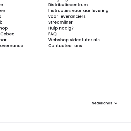
en
Distributiecentrum
ken
Instructies voor aanlevering
p
voor leveranciers
ub
Streamliner
shop
Hulp nodig?
j Cebeo
FAQ
par
Webshop videotutorials
Governance
Contacteer ons
Taal