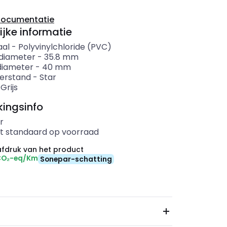
documentatie
ijke informatie
aal
-
Polyvinylchloride (PVC)
diameter
-
35.8
mm
diameter
-
40
mm
erstand
-
Star
-
Grijs
ingsinfo
r
t standaard op voorraad
fdruk van het product
CO₂-eq/Km
Sonepar-schatting