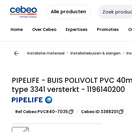
Overslaan
Overslaan
naar
naar
Alle producten
Zoekveld invoer
navigatie
inhoud
Home
Over Cebeo
Expertises
Promoties
O
Installatie materiaal
Installatiebuizen & slangen
Ins
PIPELIFE - BUIS POLIVOLT PVC 40m
type 3341 versterkt - 1196140200
Kopiëren
Kopiëren
Ref Cebeo PVCR40-7035
Cebeo ID 3388201