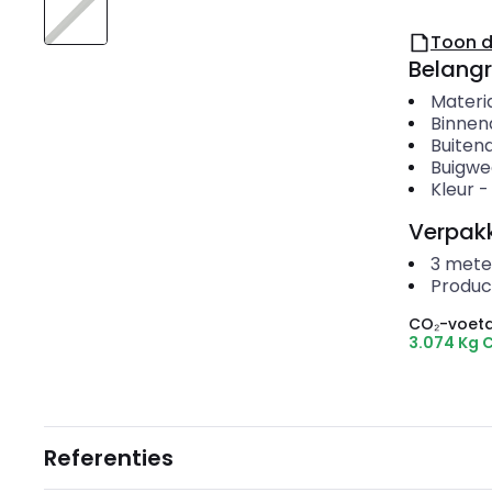
Toon 
Belangr
Materi
Binnen
Buiten
Buigwe
Kleur
Verpakk
3
mete
Produc
CO₂-voeta
3.074 Kg 
Referenties