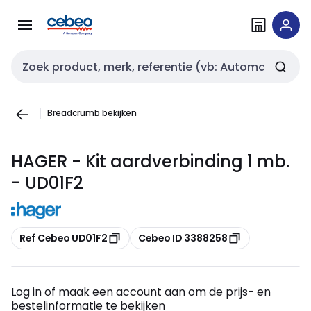
Overslaan
Overslaan
naar
naar
navigatie
inhoud
Zoekveld invoer
Breadcrumb bekijken
HAGER - Kit aardverbinding 1 mb.
- UD01F2
Kopiëren
Kopiëren
Ref Cebeo UD01F2
Cebeo ID 3388258
Log in of maak een account aan om de prijs- en
bestelinformatie te bekijken