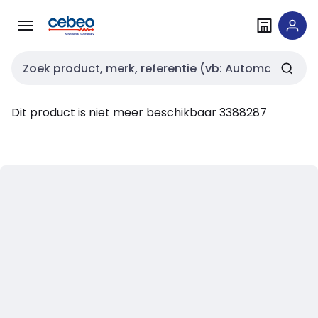
Overslaan
Overslaan
naar
naar
navigatie
inhoud
Zoekveld invoer
Dit product is niet meer beschikbaar
3388287