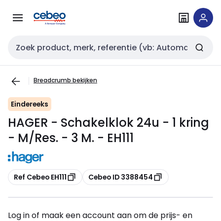
Overslaan
Overslaan
naar
naar
navigatie
inhoud
Zoekveld invoer
Breadcrumb bekijken
Eindereeks
HAGER - Schakelklok 24u - 1 kring
- M/Res. - 3 M. - EH111
Kopiëren
Kopiëren
Ref Cebeo EH111
Cebeo ID 3388454
Log in of maak een account aan om de prijs- en