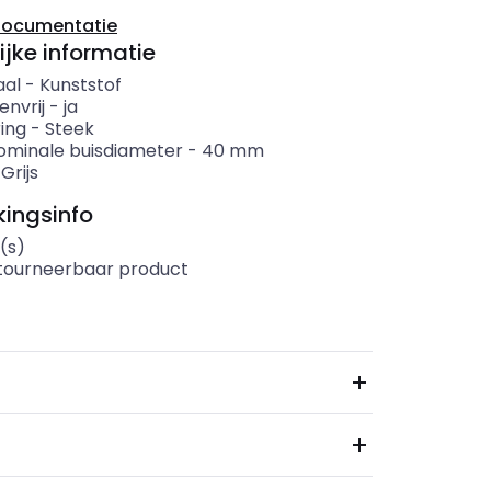
documentatie
ijke informatie
aal
-
Kunststof
envrij
-
ja
ing
-
Steek
ominale buisdiameter
-
40
mm
-
Grijs
ingsinfo
(s)
etourneerbaar product