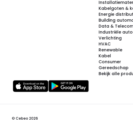
Installatiemater
Kabelgoten & k
Energie distribu
Building automa
Data & Teleco
Industriële aut
Verlichting
HVAC
Renewable
Kabel
Consumer
Gereedschap
Bekijk alle pro
© Cebeo 2026