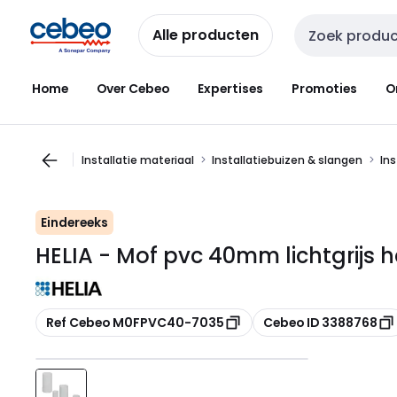
Overslaan
Overslaan
naar
naar
Alle producten
Zoekveld invoer
navigatie
inhoud
Home
Over Cebeo
Expertises
Promoties
O
Installatie materiaal
Installatiebuizen & slangen
Ins
Eindereeks
HELIA - Mof pvc 40mm lichtgrijs h
Kopiëren
Kopiëren
Ref Cebeo M0FPVC40-7035
Cebeo ID 3388768