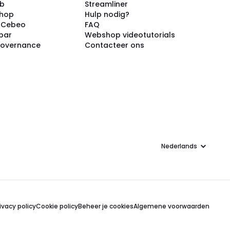
ub
Streamliner
shop
Hulp nodig?
j Cebeo
FAQ
par
Webshop videotutorials
Governance
Contacteer ons
Taal
ivacy policy
Cookie policy
Beheer je cookies
Algemene voorwaarden