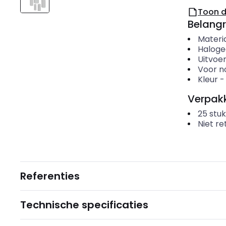
Toon 
Belangr
Materi
Haloge
Uitvoer
Voor n
Kleur
Verpakk
25
stuk
Niet r
Referenties
Technische specificaties