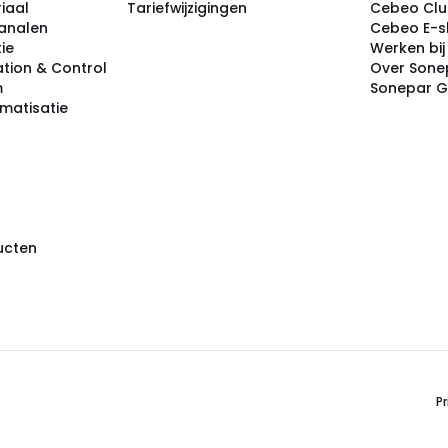
iaal
Tariefwijzigingen
Cebeo Cl
analen
Cebeo E-
tie
Werken bi
tion & Control
Over Sone
m
Sonepar 
omatisatie
ducten
Pr