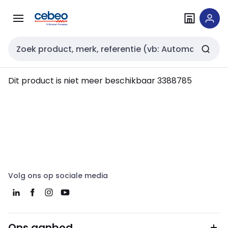
Overslaan
Overslaan
naar
naar
navigatie
inhoud
Zoekveld invoer
Dit product is niet meer beschikbaar
3388785
Volg ons op sociale media
Ons aanbod