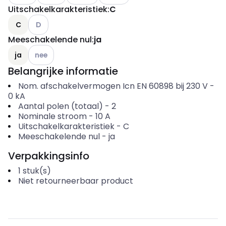
Uitschakelkarakteristiek
:
C
Andere varianten (Huidige combinatie niet mogelijk)
C
D
Meeschakelende nul
:
ja
Andere varianten (Huidige combinatie niet mogelijk)
ja
nee
Belangrijke informatie
Nom. afschakelvermogen Icn EN 60898 bij 230 V
-
0
kA
Aantal polen (totaal)
-
2
Nominale stroom
-
10
A
Uitschakelkarakteristiek
-
C
Meeschakelende nul
-
ja
Verpakkingsinfo
1
stuk(s)
Niet retourneerbaar product