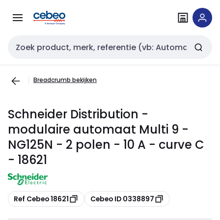
Overslaan
Overslaan
naar
naar
navigatie
inhoud
Zoekveld invoer
Breadcrumb bekijken
Schneider Distribution -
modulaire automaat Multi 9 -
NG125N - 2 polen - 10 A - curve C
- 18621
Kopiëren
Kopiëren
Ref Cebeo 18621
Cebeo ID 0338897