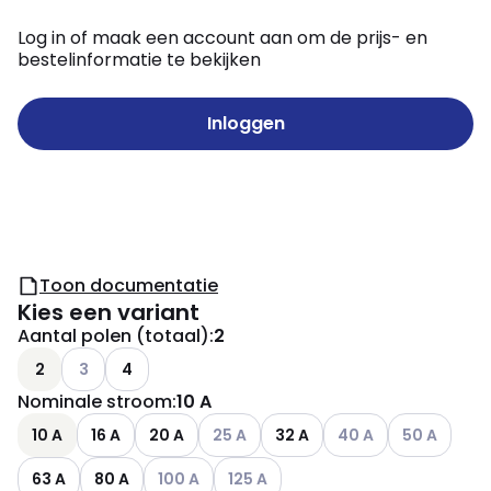
Log in of maak een account aan om de prijs- en
bestelinformatie te bekijken
Inloggen
Toon documentatie
Kies een variant
Aantal polen (totaal)
:
2
Andere varianten (Huidige combinatie niet mogelijk)
2
3
4
Nominale stroom
:
10 A
Andere varianten (Huidige combinatie 
Andere varianten (Hui
Andere varian
10 A
16 A
20 A
25 A
32 A
40 A
50 A
Andere varianten (Huidige combinatie niet mo
Andere varianten (Huidige combinati
63 A
80 A
100 A
125 A