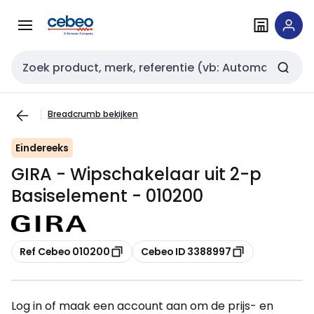
Overslaan
Overslaan
naar
naar
navigatie
inhoud
Zoekveld invoer
Breadcrumb bekijken
Eindereeks
GIRA - Wipschakelaar uit 2-p
Basiselement - 010200
Kopiëren
Kopiëren
Ref Cebeo 010200
Cebeo ID 3388997
Log in of maak een account aan om de prijs- en