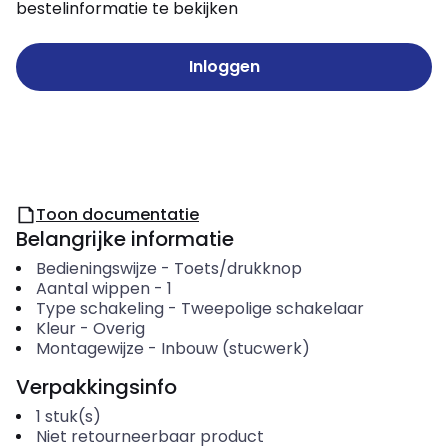
bestelinformatie te bekijken
Inloggen
Toon documentatie
Belangrijke informatie
Bedieningswijze
-
Toets/drukknop
Aantal wippen
-
1
Type schakeling
-
Tweepolige schakelaar
Kleur
-
Overig
Montagewijze
-
Inbouw (stucwerk)
Verpakkingsinfo
1
stuk(s)
Niet retourneerbaar product