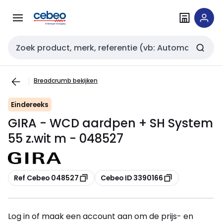
Overslaan
Overslaan
naar
naar
navigatie
inhoud
Zoekveld invoer
Breadcrumb bekijken
Eindereeks
GIRA - WCD aardpen + SH System
55 z.wit m - 048527
Kopiëren
Kopiëren
Ref Cebeo 048527
Cebeo ID 3390166
Log in of maak een account aan om de prijs- en