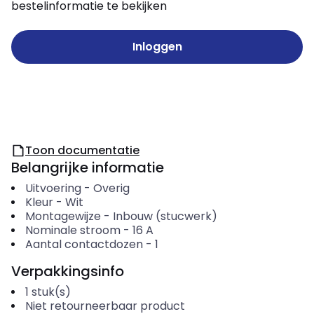
bestelinformatie te bekijken
Inloggen
Toon documentatie
Belangrijke informatie
Uitvoering
-
Overig
Kleur
-
Wit
Montagewijze
-
Inbouw (stucwerk)
Nominale stroom
-
16
A
Aantal contactdozen
-
1
Verpakkingsinfo
1
stuk(s)
Niet retourneerbaar product