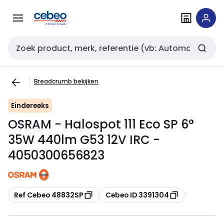
Overslaan
Overslaan
naar
naar
navigatie
inhoud
Zoekveld invoer
Breadcrumb bekijken
Eindereeks
OSRAM - Halospot 111 Eco SP 6°
35W 440lm G53 12V IRC -
4050300656823
Kopiëren
Kopiëren
Ref Cebeo 48832SP
Cebeo ID 3391304