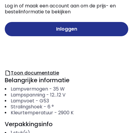
Log in of maak een account aan om de prijs- en
bestelinformatie te bekijken
Inloggen
Toon documentatie
Belangrijke informatie
Lampvermogen
-
35
W
Lampspanning
-
12...12
V
Lampvoet
-
G53
Stralingshoek
-
6
°
Kleurtemperatuur
-
2900
K
Verpakkingsinfo
1
stuk(s)