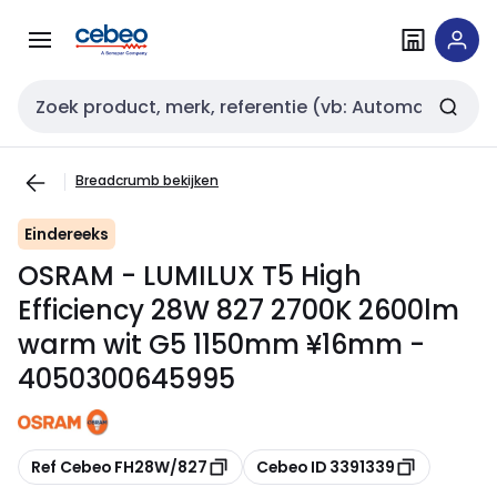
Overslaan
Overslaan
naar
naar
navigatie
inhoud
Zoekveld invoer
Breadcrumb bekijken
Eindereeks
OSRAM - LUMILUX T5 High
Efficiency 28W 827 2700K 2600lm
warm wit G5 1150mm ¥16mm -
4050300645995
Kopiëren
Kopiëren
Ref Cebeo FH28W/827
Cebeo ID 3391339