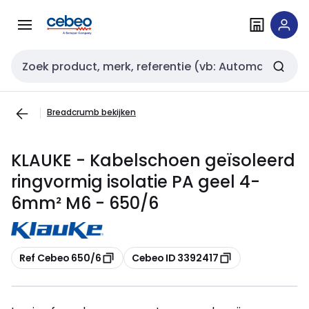
Overslaan
Overslaan
naar
naar
navigatie
inhoud
Zoekveld invoer
Breadcrumb bekijken
KLAUKE - Kabelschoen geïsoleerd
ringvormig isolatie PA geel 4-
6mm² M6 - 650/6
Kopiëren
Kopiëren
Ref Cebeo 650/6
Cebeo ID 3392417