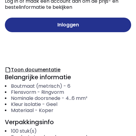
Log in of maak een account aan om de prijs- en
bestelinformatie te bekijken
Inloggen
Toon documentatie
Belangrijke informatie
Boutmaat (metrisch)
-
6
Flensvorm
-
Ringvorm
Nominale doorsnede
-
4...6
mm²
Kleur isolatie
-
Geel
Materiaal
-
Koper
Verpakkingsinfo
100
stuk(s)