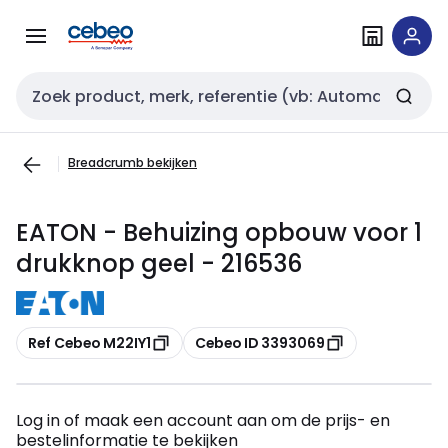
Overslaan
Overslaan
naar
naar
navigatie
inhoud
Zoekveld invoer
Breadcrumb bekijken
EATON - Behuizing opbouw voor 1
drukknop geel - 216536
Kopiëren
Kopiëren
Ref Cebeo M22IY1
Cebeo ID 3393069
Log in of maak een account aan om de prijs- en
bestelinformatie te bekijken