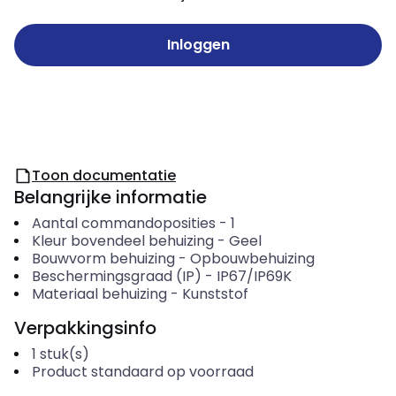
Inloggen
Toon documentatie
Belangrijke informatie
Aantal commandoposities
-
1
Kleur bovendeel behuizing
-
Geel
Bouwvorm behuizing
-
Opbouwbehuizing
Beschermingsgraad (IP)
-
IP67/IP69K
Materiaal behuizing
-
Kunststof
Verpakkingsinfo
1
stuk(s)
Product standaard op voorraad