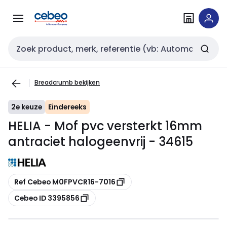
Overslaan
Overslaan
naar
naar
navigatie
inhoud
Zoekveld invoer
Breadcrumb bekijken
2e keuze
Eindereeks
HELIA - Mof pvc versterkt 16mm
antraciet halogeenvrij - 34615
Kopiëren
Ref Cebeo M0FPVCR16-7016
Kopiëren
Cebeo ID 3395856