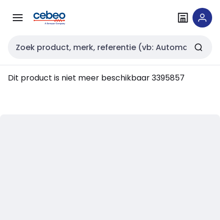
Overslaan
Overslaan
naar
naar
navigatie
inhoud
Zoekveld invoer
Dit product is niet meer beschikbaar
3395857