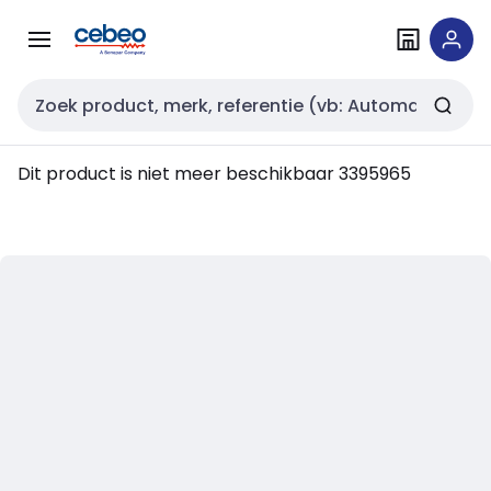
Overslaan
Overslaan
naar
naar
navigatie
inhoud
Zoekveld invoer
Dit product is niet meer beschikbaar
3395965