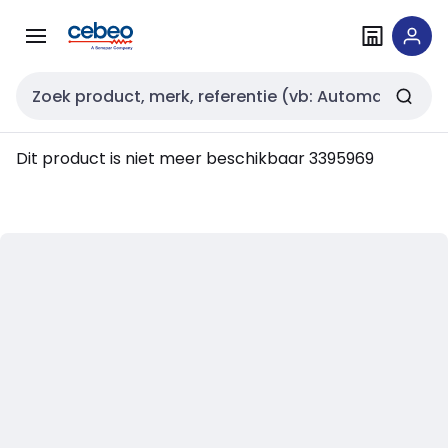
Overslaan
Overslaan
naar
naar
navigatie
inhoud
Zoekveld invoer
Dit product is niet meer beschikbaar
3395969