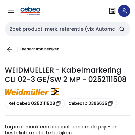
Overslaan
Overslaan
naar
naar
navigatie
inhoud
Zoekveld invoer
Breadcrumb bekijken
WEIDMUELLER - Kabelmarkering
CLI 02-3 GE/SW 2 MP - 0252111508
Kopiëren
Kopiëren
Ref Cebeo 0252111508
Cebeo ID 3396635
Log in of maak een account aan om de prijs- en
bestelinformatie te bekijken