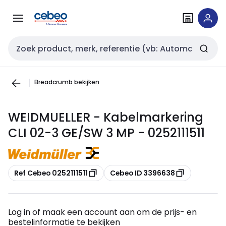
Overslaan
Overslaan
naar
naar
navigatie
inhoud
Zoekveld invoer
Breadcrumb bekijken
WEIDMUELLER - Kabelmarkering
CLI 02-3 GE/SW 3 MP - 0252111511
Kopiëren
Kopiëren
Ref Cebeo 0252111511
Cebeo ID 3396638
Log in of maak een account aan om de prijs- en
bestelinformatie te bekijken