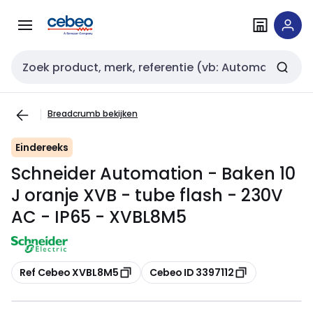
Overslaan
Overslaan
naar
naar
navigatie
inhoud
Zoekveld invoer
Breadcrumb bekijken
Eindereeks
Schneider Automation - Baken 10
J oranje XVB - tube flash - 230V
AC - IP65 - XVBL8M5
Kopiëren
Kopiëren
Ref Cebeo XVBL8M5
Cebeo ID 3397112