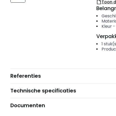
Toon 
Belangr
Geschi
Materi
Kleur
Verpakk
1
stuk(
Produc
Referenties
Technische specificaties
Documenten