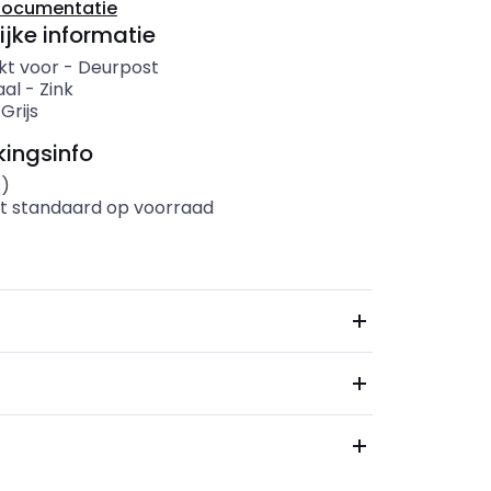
documentatie
ijke informatie
kt voor
-
Deurpost
aal
-
Zink
-
Grijs
ingsinfo
s)
t standaard op voorraad