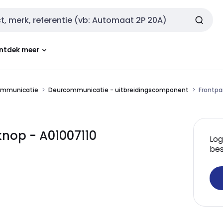
ntdek meer
ommunicatie
Deurcommunicatie - uitbreidingscomponent
Frontpa
knop - A01007110
Log
bes