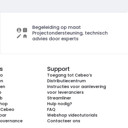
Begeleiding op maat
Projectondersteuning, technisch
advies door experts
s
Support
eo
Toegang tot Cebeo’s
en
Distributiecentrum
ken
Instructies voor aanlevering
p
voor leveranciers
ub
Streamliner
shop
Hulp nodig?
j Cebeo
FAQ
par
Webshop videotutorials
Governance
Contacteer ons