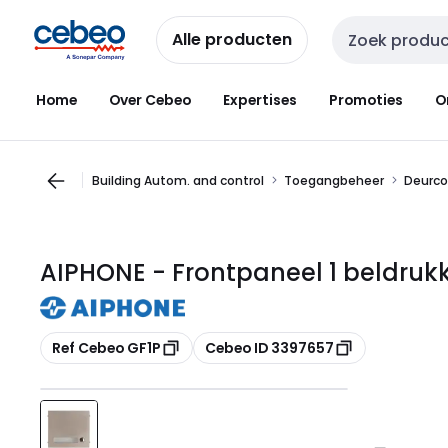
Overslaan
Overslaan
naar
naar
Alle producten
Zoekveld invoer
navigatie
inhoud
Home
Over Cebeo
Expertises
Promoties
O
Building Autom. and control
Toegangbeheer
Deurc
AIPHONE - Frontpaneel 1 beldruk
Kopiëren
Kopiëren
Ref Cebeo GF1P
Cebeo ID 3397657