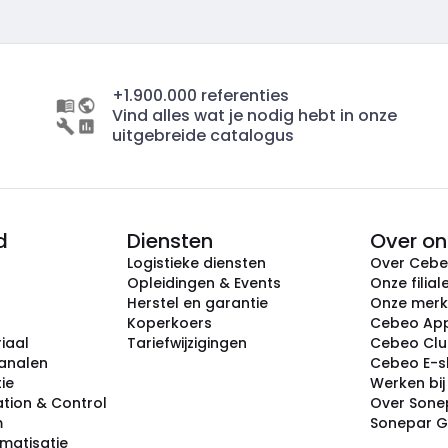
+1.900.000 referenties
Vind alles wat je nodig hebt in onze
uitgebreide catalogus
d
Diensten
Over on
Logistieke diensten
Over Ceb
Opleidingen & Events
Onze filial
Herstel en garantie
Onze mer
Koperkoers
Cebeo Ap
iaal
Tariefwijzigingen
Cebeo Cl
analen
Cebeo E-
tie
Werken bi
tion & Control
Over Sone
m
Sonepar 
omatisatie