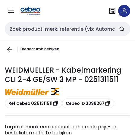
Overslaan
Overslaan
naar
naar
navigatie
inhoud
Zoekveld invoer
Breadcrumb bekijken
WEIDMUELLER - Kabelmarkering
CLI 2-4 GE/SW 3 MP - 0251311511
Kopiëren
Kopiëren
Ref Cebeo 0251311511
Cebeo ID 3398267
Log in of maak een account aan om de prijs- en
bestelinformatie te bekijken