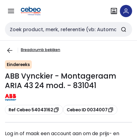
Overslaan
Overslaan
naar
naar
navigatie
inhoud
Zoekveld invoer
Breadcrumb bekijken
Eindereeks
ABB Vynckier - Montageraam
ARIA 43 24 mod. - 831041
Kopiëren
Kopiëren
Ref Cebeo 54043162
Cebeo ID 0034007
Log in of maak een account aan om de prijs- en