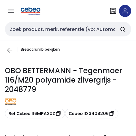
Overslaan
Overslaan
naar
naar
navigatie
inhoud
Zoekveld invoer
Breadcrumb bekijken
OBO BETTERMANN - Tegenmoer
116/M20 polyamide zilvergrijs -
2048779
Kopiëren
Kopiëren
Ref Cebeo 116MPA20Z
Cebeo ID 3408206