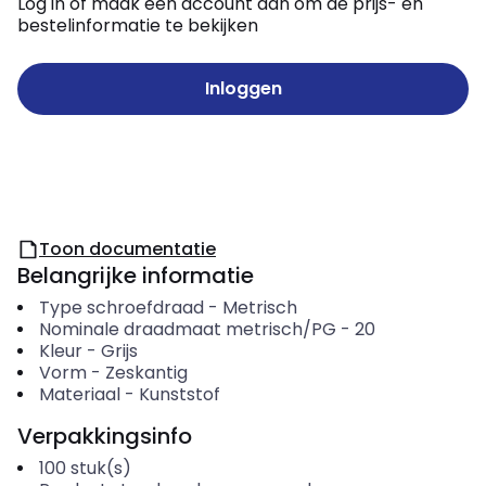
Log in of maak een account aan om de prijs- en
bestelinformatie te bekijken
Inloggen
Toon documentatie
Belangrijke informatie
Type schroefdraad
-
Metrisch
Nominale draadmaat metrisch/PG
-
20
Kleur
-
Grijs
Vorm
-
Zeskantig
Materiaal
-
Kunststof
Verpakkingsinfo
100
stuk(s)