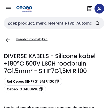
Overslaan
Overslaan
naar
naar
navigatie
inhoud
Zoekveld invoer
Breadcrumb bekijken
DIVERSE KABELS - Silicone kabel
+180°C 500V LS0H roodbruin
7G1,5mm² - SIHF7G1,5M R 100
Kopiëren
Ref Cebeo SIHF7G1,5M R 100
Kopiëren
Cebeo ID 3408696
Log in of maak een account aan om de prijs- en