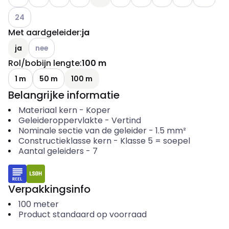
Andere varianten (Huidige combinatie niet mogelijk)
24
Met aardgeleider
:
ja
Andere varianten (Huidige combinatie niet mogelijk)
ja
nee
Rol/bobijn lengte
:
100 m
1 m
50 m
100 m
Belangrijke informatie
Materiaal kern
-
Koper
Geleideroppervlakte
-
Vertind
Nominale sectie van de geleider
-
1.5
mm²
Constructieklasse kern
-
Klasse 5 = soepel
Aantal geleiders
-
7
Verpakkingsinfo
100
meter
Product standaard op voorraad