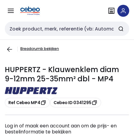
Overslaan
Overslaan
naar
naar
navigatie
inhoud
Zoekveld invoer
Breadcrumb bekijken
HUPPERTZ - Klauwenklem diam
9-12mm 25-35mm² dbl - MP4
Kopiëren
Kopiëren
Ref Cebeo MP4
Cebeo ID 0341295
Log in of maak een account aan om de prijs- en
bestelinformatie te bekijken