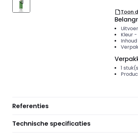
Toon 
Belangr
Uitvoer
Kleur
Inhoud
Verpak
Verpakk
1
stuk(
Produc
Referenties
Technische specificaties