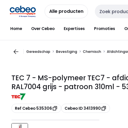
Overslaan
Overslaan
naar
naar
Alle producten
Zoekveld invoer
navigatie
inhoud
Home
Over Cebeo
Expertises
Promoties
O
Gereedschap
Bevestiging
Chemisch
Afdichtings
TEC 7 - MS-polymeer TEC7 - afdi
RAL7004 grijs - patroon 310ml - 
Kopiëren
Kopiëren
Ref Cebeo 535306
Cebeo ID 3413990