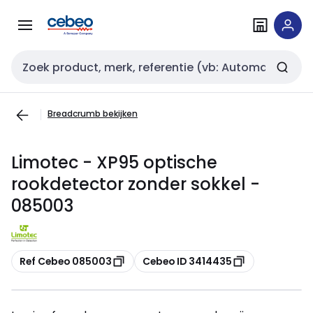
Overslaan
Overslaan
naar
naar
navigatie
inhoud
Zoekveld invoer
Breadcrumb bekijken
Limotec - XP95 optische
rookdetector zonder sokkel -
085003
Kopiëren
Kopiëren
Ref Cebeo 085003
Cebeo ID 3414435