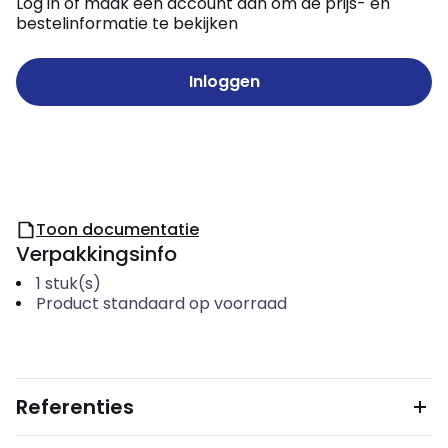
Log in of maak een account aan om de prijs- en
bestelinformatie te bekijken
Inloggen
Toon documentatie
Verpakkingsinfo
1
stuk(s)
Product standaard op voorraad
Referenties