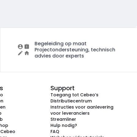
Begeleiding op maat
Projectondersteuning, technisch
advies door experts
s
Support
eo
Toegang tot Cebeo’s
en
Distributiecentrum
ken
Instructies voor aanlevering
p
voor leveranciers
ub
Streamliner
shop
Hulp nodig?
j Cebeo
FAQ