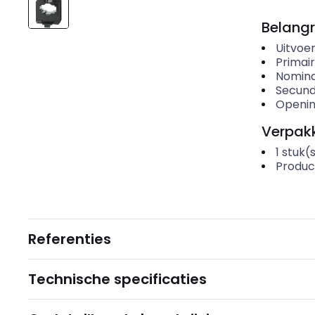
Belangr
Uitvoer
Primai
Nomina
Secund
Openin
Verpakk
1
stuk(
Produc
Referenties
Technische specificaties