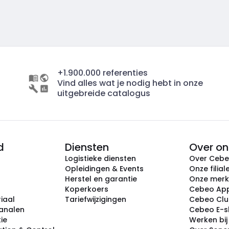
+1.900.000 referenties
Vind alles wat je nodig hebt in onze
uitgebreide catalogus
d
Diensten
Over on
Logistieke diensten
Over Ceb
Opleidingen & Events
Onze filial
Herstel en garantie
Onze mer
Koperkoers
Cebeo Ap
iaal
Tariefwijzigingen
Cebeo Cl
analen
Cebeo E-
tie
Werken bi