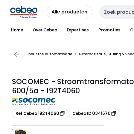
Overslaan
Overslaan
naar
naar
Alle producten
Zoekveld invoer
navigatie
inhoud
Home
Over Cebeo
Expertises
Promoties
O
Industrie automatisatie
Automatisatie, Sturing & voe
SOCOMEC - Stroomtransformator (
600/5a - 192T4060
Kopiëren
Kopiëren
Ref Cebeo 192T4060
Cebeo ID 0341570