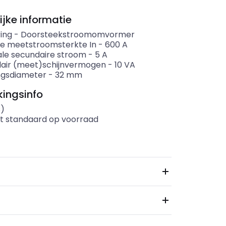
ijke informatie
ing
-
Doorsteekstroomomvormer
re meetstroomsterkte In
-
600
A
le secundaire stroom
-
5
A
air (meet)schijnvermogen
-
10
VA
gsdiameter
-
32
mm
ingsinfo
s)
t standaard op voorraad