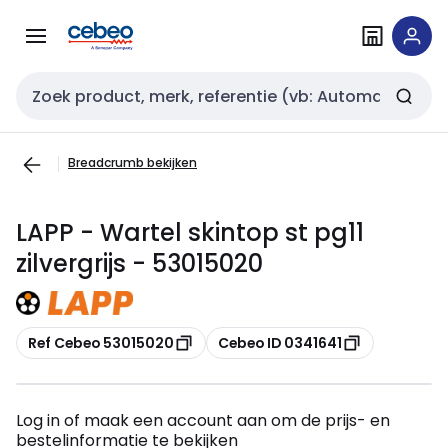
Overslaan
Overslaan
naar
naar
navigatie
inhoud
Zoekveld invoer
Breadcrumb bekijken
LAPP - Wartel skintop st pg11
zilvergrijs - 53015020
Kopiëren
Kopiëren
Ref Cebeo 53015020
Cebeo ID 0341641
Log in of maak een account aan om de prijs- en
bestelinformatie te bekijken