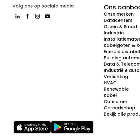
Volg ons op sociale media
Ons aanbo
Onze merken
Datacenters
Green & Smart
Industrie
Installatiemater
Kabelgoten & k
Energie distribu
Building automa
Data & Teleco
Industriële aut
Verlichting
HVAC
Renewable
Kabel
Consumer
Gereedschap
Bekijk alle pro