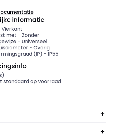
documentatie
ijke informatie
-
Vierkant
ust met
-
Zonder
ewijze
-
Universeel
uisdiameter
-
Overig
rmingsgraad (IP)
-
IP55
ingsinfo
s)
t standaard op voorraad