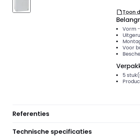
Toon 
Belangr
Vorm
Uitger
Montag
Voor b
Besche
Verpakk
5
stuk(
Produc
Referenties
Technische specificaties