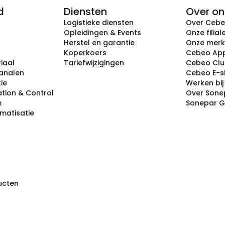
d
Diensten
Over on
Logistieke diensten
Over Ceb
Opleidingen & Events
Onze filial
Herstel en garantie
Onze mer
Koperkoers
Cebeo Ap
iaal
Tariefwijzigingen
Cebeo Cl
analen
Cebeo E-
tie
Werken bi
tion & Control
Over Sone
m
Sonepar 
omatisatie
ducten