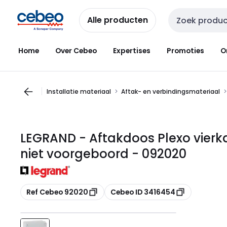
Overslaan
Overslaan
naar
naar
Alle producten
Zoekveld invoer
navigatie
inhoud
Home
Over Cebeo
Expertises
Promoties
O
Installatie materiaal
Aftak- en verbindingsmateriaal
LEGRAND - Aftakdoos Plexo vierkan
niet voorgeboord - 092020
Kopiëren
Kopiëren
Ref Cebeo 92020
Cebeo ID 3416454