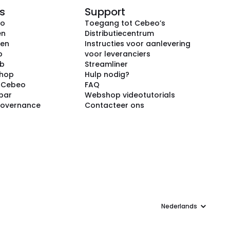
s
Support
eo
Toegang tot Cebeo’s
en
Distributiecentrum
ken
Instructies voor aanlevering
p
voor leveranciers
ub
Streamliner
shop
Hulp nodig?
j Cebeo
FAQ
par
Webshop videotutorials
Governance
Contacteer ons
Taal