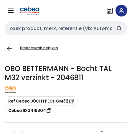
Overslaan
Overslaan
naar
naar
navigatie
inhoud
Zoekveld invoer
Breadcrumb bekijken
OBO BETTERMANN - Bocht TAL
M32 verzinkt - 2046811
Kopiëren
Ref Cebeo B0CHTPECHGM32
Kopiëren
Cebeo ID 3416804