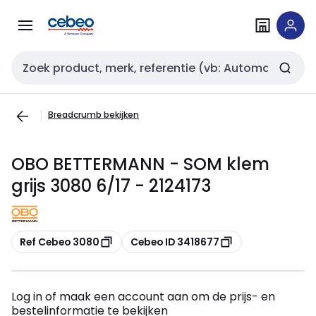
Overslaan
Overslaan
naar
naar
navigatie
inhoud
Zoekveld invoer
Breadcrumb bekijken
OBO BETTERMANN - SOM klem
grijs 3080 6/17 - 2124173
Kopiëren
Kopiëren
Ref Cebeo 3080
Cebeo ID 3418677
Log in of maak een account aan om de prijs- en
bestelinformatie te bekijken