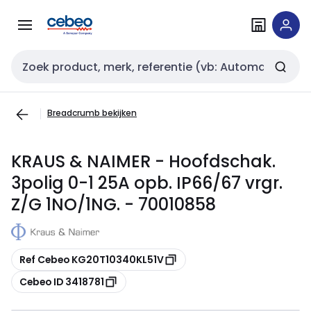
Overslaan
Overslaan
naar
naar
navigatie
inhoud
Zoekveld invoer
Breadcrumb bekijken
KRAUS & NAIMER - Hoofdschak.
3polig 0-1 25A opb. IP66/67 vrgr.
Z/G 1NO/1NG. - 70010858
Kopiëren
Ref Cebeo KG20T10340KL51V
Kopiëren
Cebeo ID 3418781