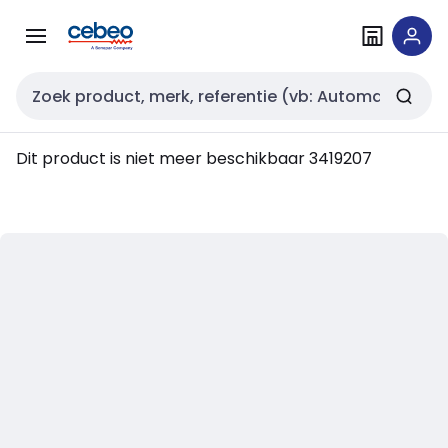
Overslaan
Overslaan
naar
naar
navigatie
inhoud
Zoekveld invoer
Dit product is niet meer beschikbaar
3419207