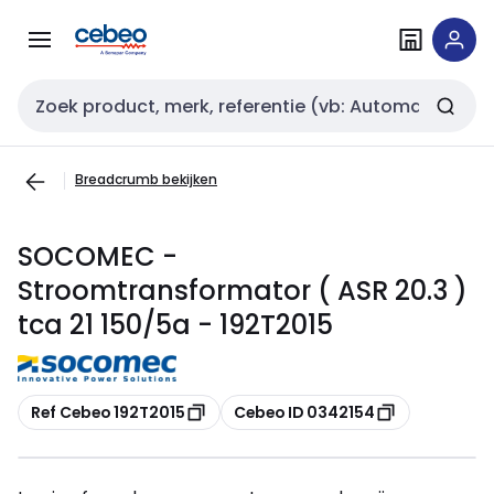
Overslaan
Overslaan
naar
naar
navigatie
inhoud
Zoekveld invoer
Breadcrumb bekijken
SOCOMEC -
Stroomtransformator ( ASR 20.3 )
tca 21 150/5a - 192T2015
Kopiëren
Kopiëren
Ref Cebeo 192T2015
Cebeo ID 0342154