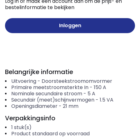
Log in of maak een account aan om de prijs- en
bestelinformatie te bekijken
Inloggen
Belangrijke informatie
Uitvoering
-
Doorsteekstroomomvormer
Primaire meetstroomsterkte In
-
150
A
Nominale secundaire stroom
-
5
A
Secundair (meet)schijnvermogen
-
1.5
VA
Openingsdiameter
-
21
mm
Verpakkingsinfo
1
stuk(s)
Product standaard op voorraad