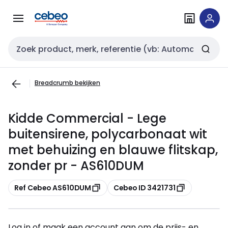
Overslaan
Overslaan
naar
naar
navigatie
inhoud
Zoekveld invoer
Breadcrumb bekijken
Kidde Commercial - Lege
buitensirene, polycarbonaat wit
met behuizing en blauwe flitskap,
zonder pr - AS610DUM
Kopiëren
Kopiëren
Ref Cebeo AS610DUM
Cebeo ID 3421731
Log in of maak een account aan om de prijs- en