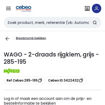
Overslaan
Overslaan
naar
naar
navigatie
inhoud
Zoekveld invoer
Breadcrumb bekijken
WAGO - 2-draads rijgklem, grijs -
285-195
Kopiëren
Kopiëren
Ref Cebeo 285-195
Cebeo ID 3422432
Log in of maak een account aan om de prijs- en
bestelinformatie te bekijken