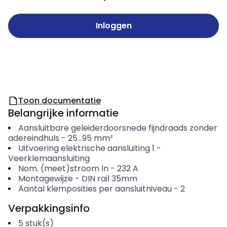
Inloggen
Toon documentatie
Belangrijke informatie
Aansluitbare geleiderdoorsnede fijndraads zonder
adereindhuls
-
25...95
mm²
Uitvoering elektrische aansluiting 1
-
Veerklemaansluiting
Nom. (meet)stroom In
-
232
A
Montagewijze
-
DIN rail 35mm
Aantal klemposities per aansluitniveau
-
2
Verpakkingsinfo
5
stuk(s)