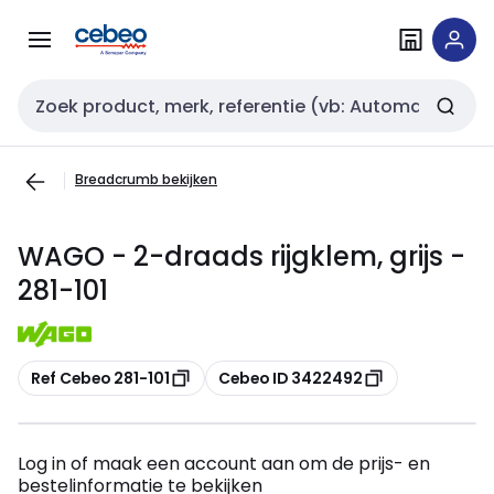
Overslaan
Overslaan
naar
naar
navigatie
inhoud
Zoekveld invoer
Breadcrumb bekijken
WAGO - 2-draads rijgklem, grijs -
281-101
Kopiëren
Kopiëren
Ref Cebeo 281-101
Cebeo ID 3422492
Log in of maak een account aan om de prijs- en
bestelinformatie te bekijken