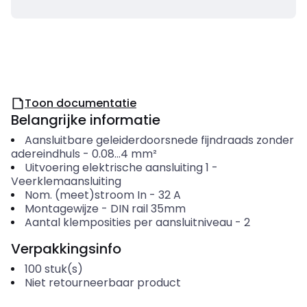
Toon documentatie
Belangrijke informatie
Aansluitbare geleiderdoorsnede fijndraads zonder
adereindhuls
-
0.08...4
mm²
Uitvoering elektrische aansluiting 1
-
Veerklemaansluiting
Nom. (meet)stroom In
-
32
A
Montagewijze
-
DIN rail 35mm
Aantal klemposities per aansluitniveau
-
2
Verpakkingsinfo
100
stuk(s)
Niet retourneerbaar product