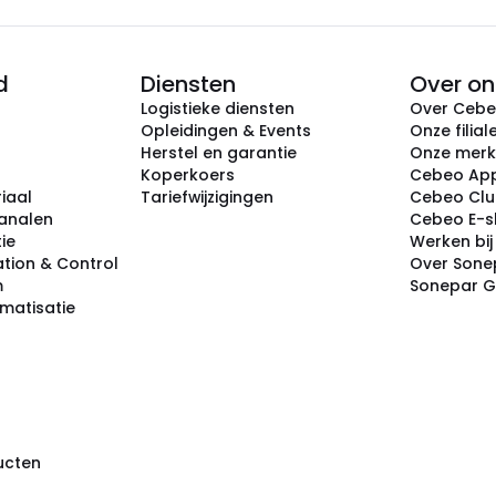
d
Diensten
Over on
Logistieke diensten
Over Ceb
Opleidingen & Events
Onze filial
Herstel en garantie
Onze mer
Koperkoers
Cebeo Ap
iaal
Tariefwijzigingen
Cebeo Cl
analen
Cebeo E-
tie
Werken bi
tion & Control
Over Sone
m
Sonepar 
omatisatie
ducten