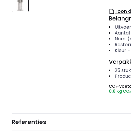
Toon 
Belangr
Uitvoer
Aantal
Nom. (
Raste
Kleur
Verpakk
25
stuk
Produc
CO₂-voeta
0,8 Kg CO
Referenties