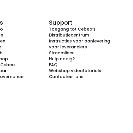
s
Support
eo
Toegang tot Cebeo’s
en
Distributiecentrum
ken
Instructies voor aanlevering
p
voor leveranciers
ub
Streamliner
shop
Hulp nodig?
j Cebeo
FAQ
par
Webshop videotutorials
Governance
Contacteer ons