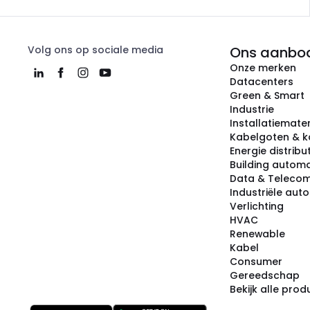
Volg ons op sociale media
Ons aanbo
Onze merken
Datacenters
Green & Smart
Industrie
Installatiemater
Kabelgoten & k
Energie distribu
Building automa
Data & Teleco
Industriële aut
Verlichting
HVAC
Renewable
Kabel
Consumer
Gereedschap
Bekijk alle pro