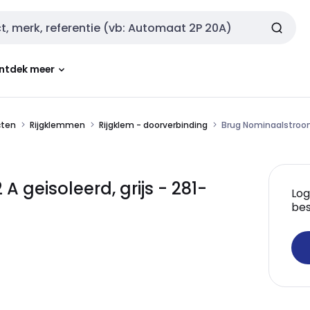
ntdek meer
cten
Rijgklemmen
Rijgklem - doorverbinding
Brug Nominaalstroom 
geisoleerd, grijs - 281-
Log
bes