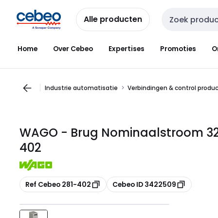
Overslaan
Overslaan
naar
naar
Alle producten
Zoekveld invoer
navigatie
inhoud
Home
Over Cebeo
Expertises
Promoties
O
Industrie automatisatie
Verbindingen & control produ
WAGO - Brug Nominaalstroom 32 A 
402
Kopiëren
Kopiëren
Ref Cebeo 281-402
Cebeo ID 3422509