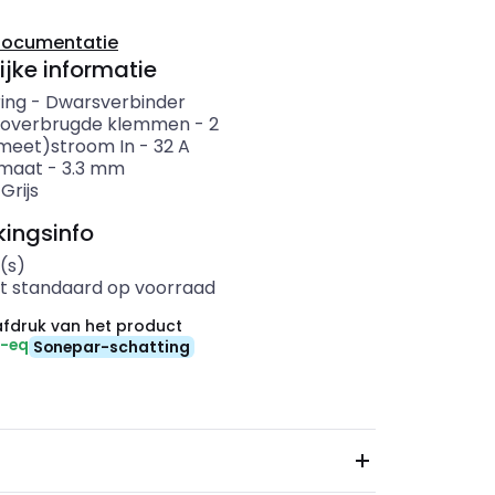
documentatie
ijke informatie
ing
-
Dwarsverbinder
 overbrugde klemmen
-
2
meet)stroom In
-
32
A
rmaat
-
3.3
mm
-
Grijs
ingsinfo
(s)
t standaard op voorraad
fdruk van het product
₂-eq
Sonepar-schatting