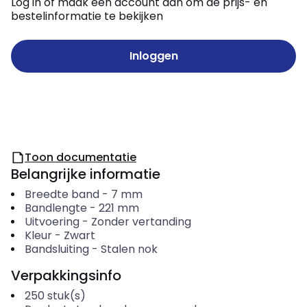
Log in of maak een account aan om de prijs- en
bestelinformatie te bekijken
Inloggen
Toon documentatie
Belangrijke informatie
Breedte band
-
7
mm
Bandlengte
-
221
mm
Uitvoering
-
Zonder vertanding
Kleur
-
Zwart
Bandsluiting
-
Stalen nok
Verpakkingsinfo
250
stuk(s)