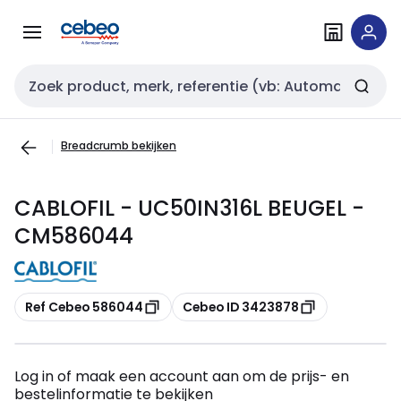
Overslaan
Overslaan
naar
naar
navigatie
inhoud
Zoekveld invoer
Breadcrumb bekijken
CABLOFIL - UC50IN316L BEUGEL -
CM586044
Kopiëren
Kopiëren
Ref Cebeo 586044
Cebeo ID 3423878
Log in of maak een account aan om de prijs- en
bestelinformatie te bekijken