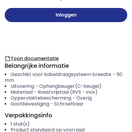
Inloggen
Toon documentatie
Belangrijke informatie
Geschikt voor kabeldraagsysteem breedte
-
50
mm
Uitvoering
-
Ophangbeugel (C-beugel)
Materiaal
-
Roestvrijstaal (RVS - inox)
Oppervlaktebescherming
-
Overig
Gootbevestiging
-
Schroefbaar
Verpakkingsinfo
1
stuk(s)
Product standaard op voorraad