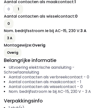
Aantal contacten als maakcontact
:
1
Andere varianten (Huidige combinatie niet mogelijk)
0
1
Aantal contacten als wisselcontact
:
0
0
Nom. bedrijfsstroom Ie bij AC-15, 230 V
:
3 A
3 A
Montagewijze
:
Overig
Overig
Belangrijke informatie
Uitvoering elektrische aansluiting
-
Schroefaansluiting
Aantal contacten als verbreekcontact
-
0
Aantal contacten als maakcontact
-
1
Aantal contacten als wisselcontact
-
0
Nom. bedrijfsstroom Ie bij AC-15, 230 V
-
3
A
Verpakkingsinfo
1
stuk(s)