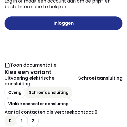
Log in of maak een account aan om de prijs- en
bestelinformatie te bekijken
Inloggen
Toon documentatie
Kies een variant
Uitvoering elektrische
Schroefaansluiting
aansluiting
:
Overig
Schroefaansluiting
Vlakke connector aansluiting
Aantal contacten als verbreekcontact
:
0
0
1
2