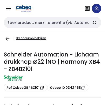
Overslaan
Overslaan
naar
naar
navigatie
inhoud
Zoekveld invoer
Breadcrumb bekijken
Schneider Automation - Lichaam
drukknop Ø22 1NO | Harmony XB4
- ZB4BZ101
Kopiëren
Kopiëren
Ref Cebeo ZB4BZ101
Cebeo ID 0342458